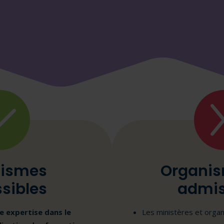
ismes
Organis
sibles
admis
e expertise dans le
Les ministères et org