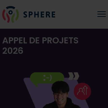
Aller au contenu
SPHERE QUÉBEC - Allez à la page d’accueil
O
APPEL DE PROJETS
2026