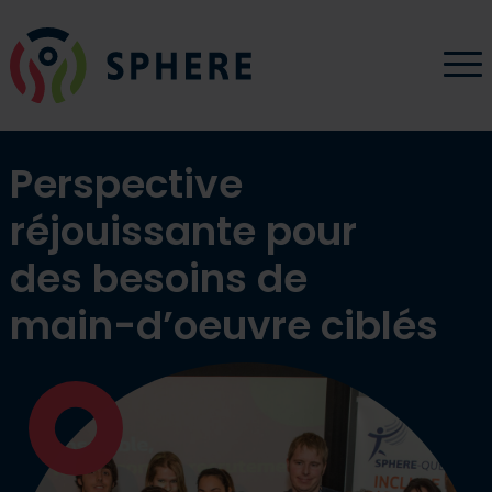
Aller au contenu
SPHERE QUÉBEC - Allez à la page d’accueil
O
Perspective
réjouissante pour
des besoins de
main-d’oeuvre ciblés