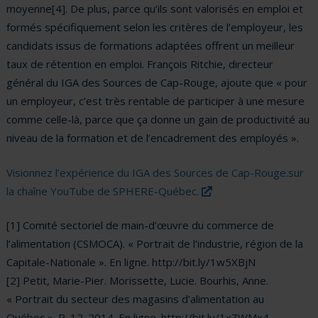
moyenne[4]. De plus, parce qu’ils sont valorisés en emploi et
formés spécifiquement selon les critères de l’employeur, les
candidats issus de formations adaptées offrent un meilleur
taux de rétention en emploi. François Ritchie, directeur
général du IGA des Sources de Cap-Rouge, ajoute que « pour
un employeur, c’est très rentable de participer à une mesure
comme celle-là, parce que ça donne un gain de productivité au
niveau de la formation et de l’encadrement des employés ».
Visionnez l’expérience du IGA des Sources de Cap-Rouge.sur
(ce lien s’ouvrira dan
la chaîne YouTube de SPHERE-Québec.
[1] Comité sectoriel de main-d’œuvre du commerce de
l’alimentation (CSMOCA). « Portrait de l’industrie, région de la
Capitale-Nationale ». En ligne. http://bit.ly/1w5XBjN
[2] Petit, Marie-Pier. Morissette, Lucie. Bourhis, Anne.
« Portrait du secteur des magasins d’alimentation au
Québec ». P. 12. 2014. En ligne. http://bit.ly/1xZWMx4