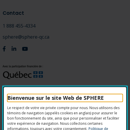
Contact
1 888 455-4334
sphere@sphere-qc.ca
Facebook
Linkedin
Youtube
Bienvenue sur le site Web de SPHERE
Accessibilité
Politique sur la confidentialité
Le respect de votre vie privée compte pour nous. Nous utilisons des
Avis légal
Nétiquette
témoins de navigation (appelés cookies en anglais) pour assurer le
bon fonctionnement du site, ainsi que pour personnaliser et faciliter
votre expérience de navigation. Nous collectons certaines
informations, toujours avec votre consentement.
Politique de