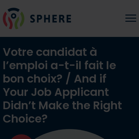
Aller au contenu
SPHERE QUÉBEC - Allez à la page d’accueil
O
Votre candidat à
l’emploi a-t-il fait le
bon choix? / And if
Your Job Applicant
Didn’t Make the Right
Choice?