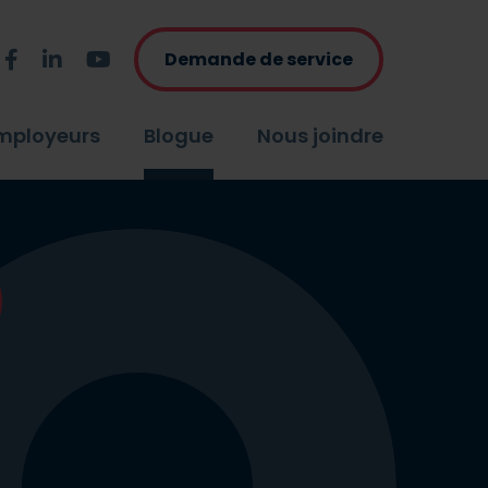
Demande de service
ere@sphere-qc.ca
Facebook
Linkedin
Youtube
mployeurs
Blogue
Nous joindre