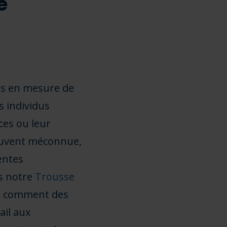
e
ous en mesure de
 individus
ces ou leur
souvent méconnue,
rentes
s notre
Trousse
re comment des
ail aux