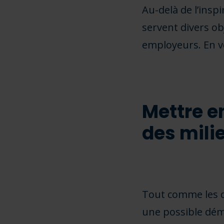
Au-delà de l’insp
servent divers obj
employeurs. En v
Mettre e
des mili
Tout comme les di
une possible déma