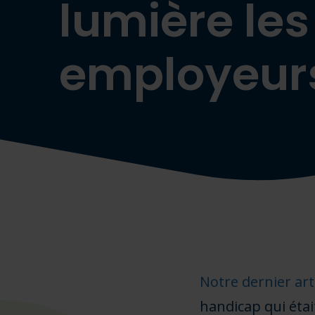
lumière les
employeurs
Notre dernier art
handicap qui étai