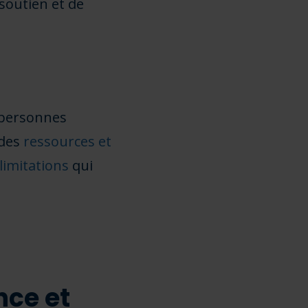
soutien et de
s personnes
 des
ressources et
limitations
qui
nce et